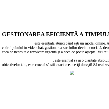
GESTIONAREA EFICIENTĂ A TIMPUL
Planificarea în avans
este esențială atunci când ești un model online. Asi
cadrul jobului în videochat, gestionarea sarcinilor devine crucială, deoar
ceea ce necesită o rezolvare urgentă și a ceea ce poate aștepta. Vei reuși
Pentru a reuși în această industrie
, este esențial să ai o claritate absol
obiectivelor tale, este crucial să știi exact ceea ce îți dorești! Să reali