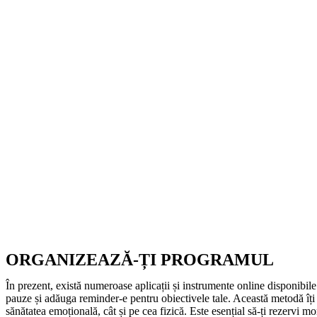
ORGANIZEAZĂ-ȚI PROGRAMUL
În prezent, există numeroase aplicații și instrumente online disponibile 
pauze și adăuga reminder-e pentru obiectivele tale. Această metodă îți a
sănătatea emoțională, cât și pe cea fizică. Este esențial să-ți rezervi mom