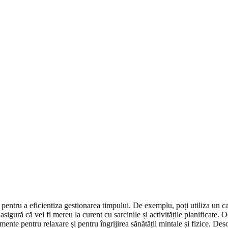
pentru a eficientiza gestionarea timpului. De exemplu, poți utiliza un cale
sigură că vei fi mereu la curent cu sarcinile și activitățile planificate.
ente pentru relaxare și pentru îngrijirea sănătății mintale și fizice. Desco