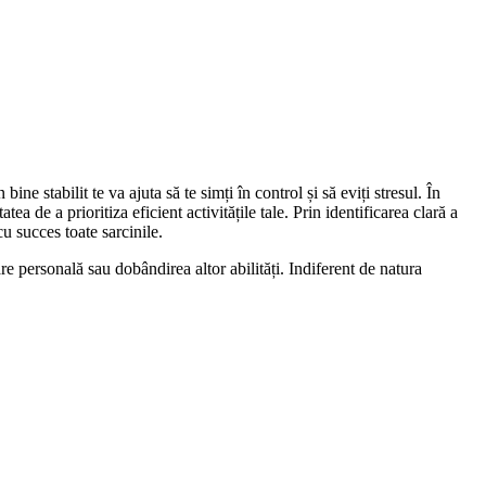
e stabilit te va ajuta să te simți în control și să eviți stresul. În
a de a prioritiza eficient activitățile tale. Prin identificarea clară a
cu succes toate sarcinile.
tare personală sau dobândirea altor abilități. Indiferent de natura