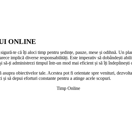
UI ONLINE
gură-te că îți aloci timp pentru ședințe, pauze, mese și odihnă. Un plan bin
ece implică diverse responsabilități. Este imperativ să dobândești abilitate
 să-ți administrezi timpul într-un mod mai eficient și să îți îndeplinești 
ută asupra obiectivelor tale. Acestea pot fi orientate spre venituri, dezvol
zezi și să depui eforturi constante pentru a atinge acele scopuri.