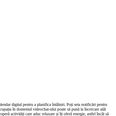
ndar digital pentru a planifica întâlniri. Poți seta notificări pentru
 Ocupația în domeniul videochat-ului poate să pună la încercare atât
peră activități care aduc relaxare și îți oferă energie, astfel încât să