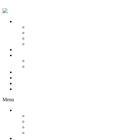
Skip to content
Servicii Modele
Model Videochat
Model OF
Training
Creator de conținut
Servicii Studio-uri
Concepte
Tips Battle
Flirt Babes
Consultanță
Network
Blog
Locații
Menu
Servicii Modele
Model Videochat
Model OF
Training
Creator de conținut
Servicii Studio-uri