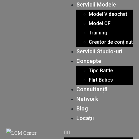
Servicii Modele
Model Videochat
Model OF
Training
Creator de conținut
Servicii Studio-uri
Concepte
Tips Battle
Flirt Babes
Consultanță
Network
Blog
Locații