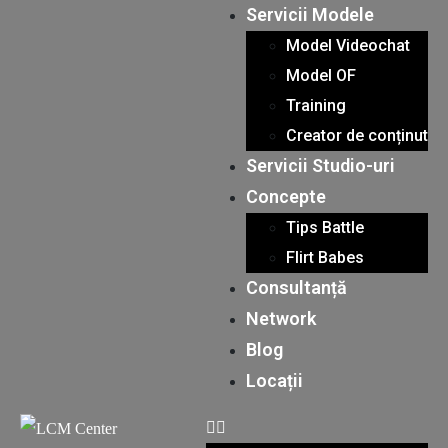
Servicii Modele
Model Videochat
Model OF
Training
Creator de conținut
Servicii Studio-uri
Concepte
Tips Battle
Flirt Babes
Consultanță
Network
Blog
Locații