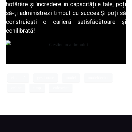
hotărâre și încredere în capacitățile tale, poți
să-ți administrezi timpul cu succes.Și poți să
construiești o carieră satisfăcătoare și
echilibrată!
eficientă
gestionare
model
modeldechat
online
timp
videochat