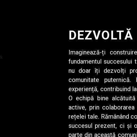
DEZVOLTĂ
Imaginează-ți construi
fundamentul succesului t
nu doar îți dezvolți pr
comunitate puternică.
experiență, contribuind l
O echipă bine alcătuită
active, prin colaborarea 
rețelei tale. Rămânând co
succesul prezent, ci și 
parte din această comunit