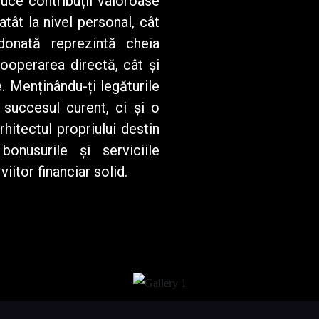
ce contribuții valoroase
tât la nivel personal, cât
donată reprezintă cheia
cooperarea directă, cât și
. Menținându-ți legăturile
 succesul curent, ci și o
hitectul propriului destin
bonusurile și serviciile
viitor financiar solid.