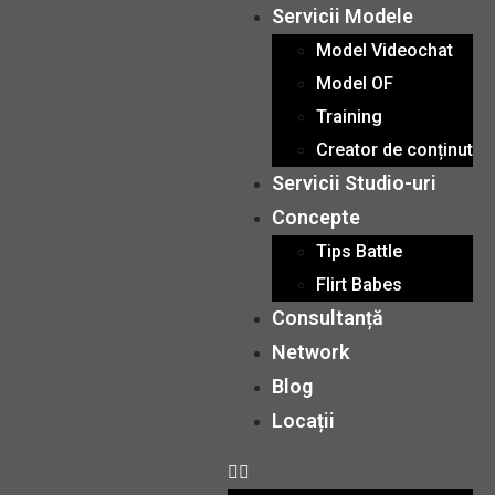
Servicii Modele
Model Videochat
Model OF
Training
Creator de conținut
Servicii Studio-uri
Concepte
Tips Battle
Flirt Babes
Consultanță
Network
Blog
Locații