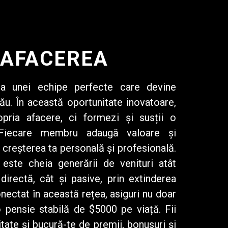
 AFACEREA
rea unei
echipe perfecte
care devine
ău. În această oportunitate inovatoare,
opria afacere, ci formezi și susții o
 Fiecare membru adaugă valoare și
a creșterea ta personală și profesională.
 este cheia generării de venituri atât
directă, cât și pasive, prin extinderea
nectat în această rețea, asiguri nu doar
o pensie stabilă de $5000 pe viață. Fii
ate și bucură-te de premii, bonusuri și