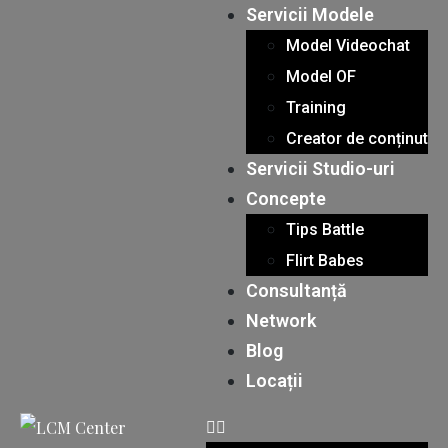
Servicii Modele
Model Videochat
Model OF
Training
Creator de conținut
Servicii Studio-uri
Concepte
Tips Battle
Flirt Babes
Consultanță
Network
Blog
Locații