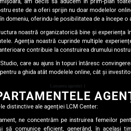
Timișoara, am decis să aducem în prim-plan toate 
ru este de a oferi sprijin nu doar modelelor online
 în domeniu, oferindu-le posibilitatea de a începe o
uctura noastră organizatorică bine și experiența î
ele. Agenția noastră cuprinde multiple experiențe
 anterioare contribuie la construirea drumului nostr
Studio, care au ajuns în topuri întăresc convinger
ntru a ghida atât modelele online, cât și investitor
PARTAMENTELE AGENȚ
 distinctive ale agenției LCM Center:
ment, ne concentrăm pe instruirea femeilor pentr
și să comunice eficient, generând, în același tim