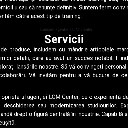
omiciliu sau să renunțe definitiv. Suntem ferm conv
entăm către acest tip de training.
Servicii
 de produse, includem cu mândrie articolele mar
 mici detalii, care au avut un succes notabil. Fii
plorați lansările noastre. Să vă convingeți personal 
colaborări. Vă invităm pentru a vă bucura de ce
roprietarul agenției
LCM Center
, cu o experiență d
u deschiderea sau modernizarea studiourilor. Ex
mandă drept o figură centrală în industrie. Capabilă 
eușită.