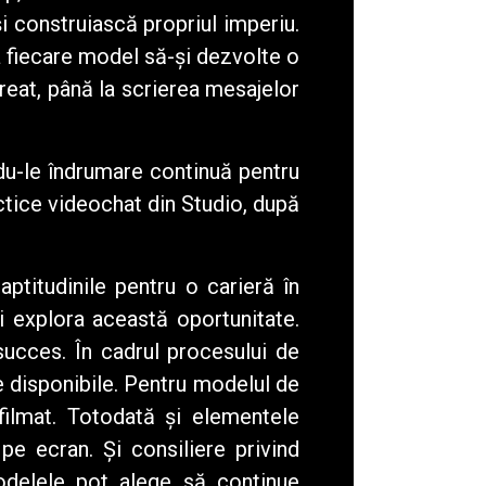
și construiască propriul imperiu.
a fiecare model să-și dezvolte o
creat, până la scrierea mesajelor
du-le îndrumare continuă pentru
ctice videochat din Studio, după
ptitudinile pentru o carieră în
ți explora această oportunitate.
succes. În cadrul procesului de
le disponibile. Pentru modelul de
 filmat. Totodată și elementele
pe ecran. Și consiliere privind
modelele pot alege să continue