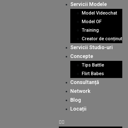
Servicii Modele
er
Model Videochat
Model OF
Training
Creator de conținut
Servicii Studio-uri
Concepte
Tips Battle
Flirt Babes
Consultanță
Network
Blog
Locații