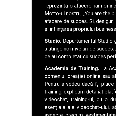
reprezintă o afacere, iar noi în
Motto-ul nostru, „You are the b
afacere de succes. Și, desigur, 
și înființarea propriului busines
Studio.
Departamentul Studio g
a atinge noi niveluri de succes
ce au completat cu succes peri
Academia de Training
.
La Acad
domeniul creației online sau al
Pentru a vedea dacă îți place 
training, explicăm detaliat plat
videochat, training-ul, cu o d
esențiale ale videochat-ului, 
aspecte precum vestimentația,