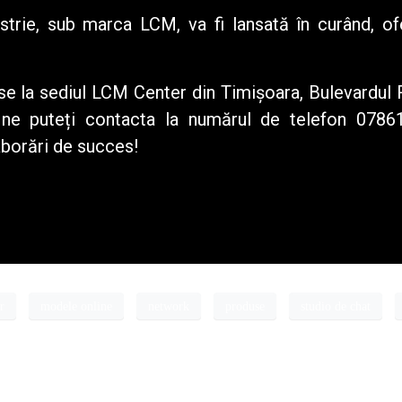
trie, sub marca LCM, va fi lansată în curând, ofer
se la sediul
LCM Center
din Timișoara, Bulevardul 
u ne puteți contacta la numărul de telefon 0786
aborări de succes!
r
modele online
network
produse
studio de chat