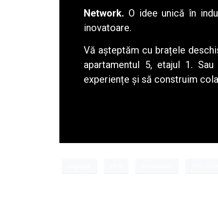
Network.
O idee unică în indus
inovatoare.
Vă așteptăm cu brațele deschi
apartamentul 5, etajul 1. Sa
experiențe și să construim col
angajare
club
consultanta
lcm cente