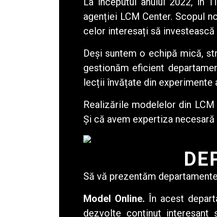
La începutul anului 2022, în 
agenției LCM Center. Scopul nost
celor interesați să investească
Deși suntem o echipă mică, str
gestionăm eficient departament
lecții învățate din experimente
Realizările modelelor din LCM 
Și că avem expertiza necesară pe
DE
Să vă prezentăm departamentele
Model Online.
În acest departa
dezvolte conținut interesant 