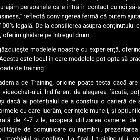
curajăm persoanele care intră în contact cu noi să-
usiness,” reflectă convingerea fermă că putem ajut
100% legală. De la consilierea asupra conținutului 
s, oferim ghidare pe întregul drum.
ăzduiește modelele noastre cu experiență, oferin
. Acesta este locul în care modelele pot opta să pra
oada de training.
emia de Training, oricine poate testa dacă are a
 videochat-ului. Indiferent de alegerea făcută, po
și dacă ai potențialul de a construi o carieră de 
formele cu care lucrăm, cerințele muncii, și opțiuni
urată de 4-7 zile, acoperă utilizarea camerei de
abilitățile de comunicare cu membrii, prezentarea 
 machiajul și coafura. La finalul training-ului, 