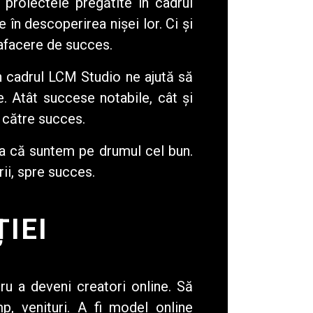
proiectele pregătite în cadrul
 în descoperirea nișei lor. Ci și
 afacere de succes.
n cadrul LCM Studio ne ajută să
. Atât succese notabile, cât și
u către succes.
ea că suntem pe drumul cel bun.
ii, spre succes.
IEI
u a deveni creatori online. Să
p, venituri. A fi model online