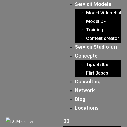
Servicii Modele
Model Videochat
Model OF
Training
Content creator
Servicii Studio-uri
Concepte
Tips Battle
Flirt Babes
Consulting
Network
Blog
Locations